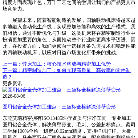
精度方面表现出色，万千工艺之间的微调让我们的产品更具市
场竞争力。
展望未来，随着智能制造的发展，四轴联动机床将越来越
多地融入自动化生产线，实现更加智能和高效的生产模式。我
们相信，通过不断优化与升级，这类机床将在精密制造行业中
扮演更加重要的角色，从而推动整个行业向更高水平迈进。因
此，在投资方面，我们更倾向于选择具备先进技术和稳定性能
的四轴联动机床，以应对日益市场变化所带来的挑战。
上一篇：镗床加工：核心技术构成与精密加工优势
下一篇：精密制造加工：如何实现高质量、高效率的零件制
造？
更多资讯
2026-08-06
医用铝合金壳体加工难点：三坐标全检解决薄壁变形
东莞艾瑞精密拥有ISO13485医疗资质与洁净车间，专业加工
医用铝合金壳体，解决薄壁形变、毛刺、公差超标痛点。蔡司
三坐标100%全检，稳定±0.02mm精度，支持样机打样、大批
量量产，马来西亚分厂服务东南亚客户，配套完整检测报告出