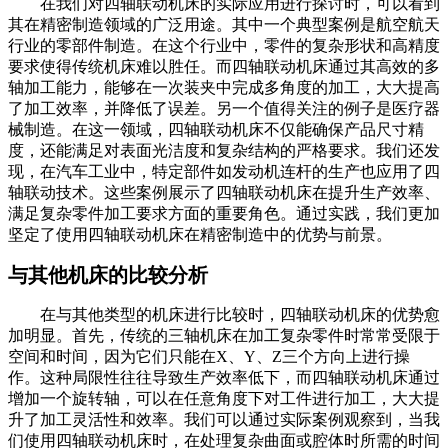
在我们对四轴联动机床的实际应用进行探讨时，可以看到
其在精密制造领域的广泛用途。其中一个典型案例是航空航天
行业的零部件制造。在这个行业中，零件的复杂形状和高精度
要求使得传统机床难以胜任。而四轴联动机床通过其高效的多
轴加工能力，能够在一次装夹中完成多角度的加工，大大提高
了加工效率，并降低了误差。另一个值得关注的例子是医疗器
械制造。在这一领域，四轴联动机床不仅能确保产品尺寸精
度，还能满足对表面光洁度和复杂结构的严格要求。我们还发
现，在汽车工业中，特定部件如发动机连杆的生产也应用了四
轴联动技术。这些案例展示了四轴联动机床在提升生产效率、
满足复杂零件加工要求方面的重要角色。通过实践，我们更加
坚定了使用四轴联动机床在精密制造中的优势与前景。
与其他机床的比较分析
在与其他类型的机床进行比较时，四轴联动机床的优势愈
加明显。首先，传统的三轴机床在加工复杂零件时常常受限于
空间和时间，因为它们只能在X、Y、Z三个方向上进行操
作。这种局限性往往导致生产效率低下，而四轴联动机床通过
增加一个旋转轴，可以在任意角度下对工件进行加工，大大提
升了加工灵活性和效率。我们可以通过实际案例观察到，当我
们使用四轴联动机床时，在处理复杂曲面或腔体时所需的时间