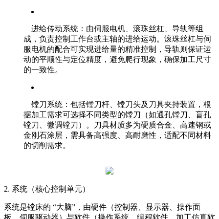
进给传动系统：由伺服电机、滚珠丝杠、导轨等组
成，负责控制工作台或主轴的进给运动。滚珠丝杠与伺
服电机的配合可实现进给量的精准控制，导轨则保证运
动的平顺性与定位精度，避免爬行现象，确保加工尺寸
的一致性。
镗刀系统：包括镗刀杆、镗刀头及刀具夹持装置，根
据加工需求可选择不同类型的镗刀（如通孔镗刀、盲孔
镗刀、微调镗刀）。刀具材质多为硬质合金、高速钢或
金刚石涂层，需具备高强度、高耐磨性，适配不同材料
的切削需求。
2. 系统（核心控制单元）
系统是镗床的 “大脑”，由硬件（控制器、显示器、操作面
板、伺服驱动器）与软件（操作系统、编程软件、加工仿真软