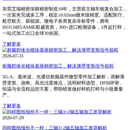
东莞艾瑞精密深耕精密制造18年，主营双主轴车铣复合加工，
一次装夹完成多工序，稳定±0.02mm微米级精度。适配医疗、
航空航天、新能源、微电子各类复杂非标零件，拥有
ISO13485/ASME权威资质，300+进口检测设备，1件起打样，
一站式加工出口全球30余国。
了解更多
2026-07-31
射频腔体光模块基座精密加工，解决薄壁变形信号损耗
5G‑A、毫米波、光通信射频器件微型零件加工解析，讲解薄
壁变形、崩角、高光洁度难点，说明材料选型、DFM评审、
恒温与全流程品控方案，帮助研发做好样机打样与小批量量
产。
了解更多
2026-07-29
同样图纸报价不一样：三轴3+2轴五轴加工差异解析