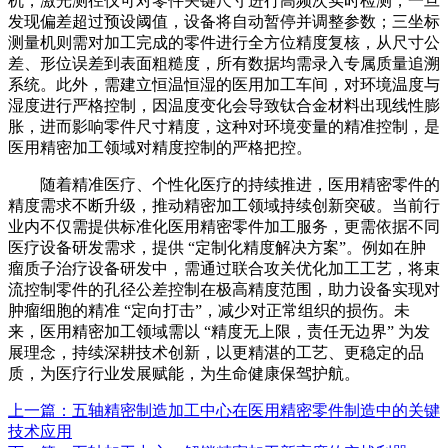
机，激光测径仪可对零件关键尺寸进行高频次实时检测，一旦
发现偏差超过预设阈值，设备将自动暂停并调整参数；三坐标
测量机则需对加工完成的零件进行全方位精度复核，从尺寸公
差、形位误差到表面粗糙度，所有数据均需录入专属质量追溯
系统。此外，需建立恒温恒湿的医用加工车间，对环境温度与
湿度进行严格控制，因温度变化会导致钛合金材料出现线性膨
胀，进而影响零件尺寸精度，这种对环境变量的精准控制，是
医用精密加工领域对精度控制的严格把控。
随着精准医疗、个性化医疗的持续推进，医用精密零件的
精度需求不断升级，推动精密加工领域持续创新突破。当前行
业内不仅需提供标准化医用精密零件加工服务，更需依据不同
医疗设备研发需求，提供 “定制化精度解决方案”。例如在肿
瘤质子治疗设备研发中，需通过联合攻关优化加工工艺，将束
流控制零件的孔径公差控制在极高精度范围，助力设备实现对
肿瘤细胞的精准 “定向打击”，减少对正常组织的损伤。未
来，医用精密加工领域需以 “精度无上限，责任无边界” 为发
展理念，持续深耕技术创新，以更精湛的工艺、更稳定的品
质，为医疗行业发展赋能，为生命健康保驾护航。
上一篇：五轴精密制造加工中心在医用精密零件制造中的关键
技术应用