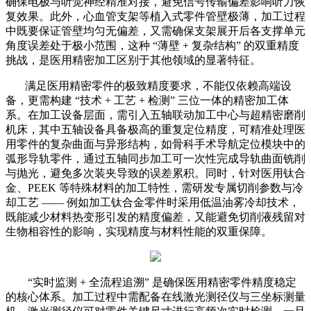
确保电极与听觉神经精准对接，避免信号传输偏差影响听力恢
复效果。此外，心血管支架等植入式零件管壁极薄，加工过程
中既要保证管壁均匀无偏差，又需确保支架展开后各支撑单元
角度误差处于极小范围，这种 “薄壁 + 复杂结构” 的双重精度
挑战，是医用精密加工区别于其他领域的显著特征。
满足医用精密零件的极致精度要求，不能仅依赖高端设
备，更需构建 “技术 + 工艺 + 检测” 三位一体的精密加工体
系。在加工设备层面，需引入五轴联动加工中心与超精密磨削
机床，其中五轴设备具备极高的重复定位精度，可精准处理医
用零件的复杂曲面与异形结构，如骨科手术导航定位模块中的
弧形导轨零件，通过五轴同步加工可一次性完成导轨曲面铣削
与抛光，避免多次装夹导致的误差累积。同时，针对医用钛合
金、PEEK 等特殊材料的加工特性，需研发专属切削参数与冷
却工艺 —— 例如加工钛合金零件时采用低温油雾冷却技术，
既能减少材料热变形引发的精度偏差，又能避免切削液残留对
生物相容性的影响，实现精度与材料性能的双重保障。
“实时监测 + 全流程追溯” 是确保医用精密零件精度稳定
的核心体系。加工过程中需配备在线激光测径仪与三坐标测量