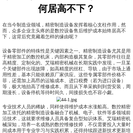
何居高不下？
在当今制造业领域，精密制造设备发挥着核心支柱作用，然
而，众多企业主头疼的是数控设备售后维护成本始终居高不
下，这背后究竟藏着怎样的缘由呢？
设备零部件的特殊性是关键因素之一。精密制造设备尤其是用
于精密加工的数控机床，内部构造极其复杂，其零部件往往是
高精度、定制化的。艾瑞精密机械在长期实践中发现，一旦某
个关键部件出现故障，如高精度的丝杠、导轨，由于市场上通
用性差，基本只能依赖原厂家供应。这些专属零部件价格不
菲，还需加上高昂的运输成本、进口税费（若为进口设备）
等，极大地抬高了维修成本。而且从下单采购到到货安装，周
期漫长，设备停机等待时间久，间接损失也不容小觑。
专业技术人员的稀缺，同样使得维护成本水涨船高。数控精密
加工依托的精密制造设备融合了机械、电子、软件等多领域前
沿技术，这就要求维修人员具备复合型知识体系。艾瑞精密机
械深知，培养一名成熟的数控维修技师，不仅需要投入大量时
间成本用于专业学习与实践积累，还得持续跟进新技术更新培