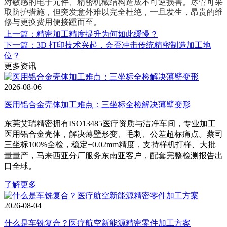
对敏感的电子元件、精密机械结构造成不可逆损害。尽管可采
取防护措施，但突发意外难以完全杜绝，一旦发生，昂贵的维
修与更换费用便接踵而至。
上一篇：精密加工精度提升为何如此缓慢？
下一篇：3D 打印技术兴起，会否冲击传统精密制造加工地
位？
更多资讯
2026-08-06
医用铝合金壳体加工难点：三坐标全检解决薄壁变形
东莞艾瑞精密拥有ISO13485医疗资质与洁净车间，专业加工
医用铝合金壳体，解决薄壁形变、毛刺、公差超标痛点。蔡司
三坐标100%全检，稳定±0.02mm精度，支持样机打样、大批
量量产，马来西亚分厂服务东南亚客户，配套完整检测报告出
口全球。
了解更多
2026-08-04
什么是车铣复合？医疗航空新能源精密零件加工方案