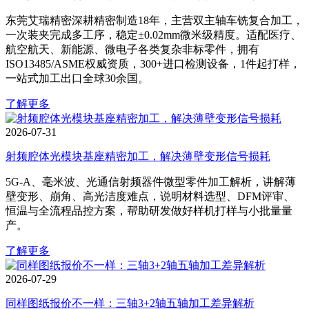
东莞艾瑞精密深耕精密制造18年，主营双主轴车铣复合加工，
一次装夹完成多工序，稳定±0.02mm微米级精度。适配医疗、
航空航天、新能源、微电子各类复杂非标零件，拥有
ISO13485/ASME权威资质，300+进口检测设备，1件起打样，
一站式加工出口全球30余国。
了解更多
2026-07-31
射频腔体光模块基座精密加工，解决薄壁变形信号损耗
5G‑A、毫米波、光通信射频器件微型零件加工解析，讲解薄
壁变形、崩角、高光洁度难点，说明材料选型、DFM评审、
恒温与全流程品控方案，帮助研发做好样机打样与小批量量
产。
了解更多
2026-07-29
同样图纸报价不一样：三轴3+2轴五轴加工差异解析