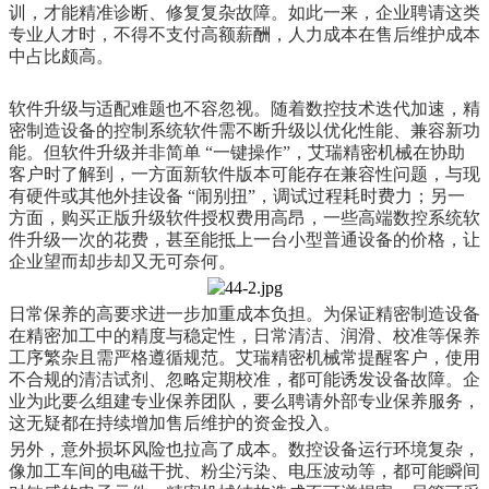
训，才能精准诊断、修复复杂故障。如此一来，企业聘请这类
专业人才时，不得不支付高额薪酬，人力成本在售后维护成本
中占比颇高。
软件升级与适配难题也不容忽视。随着数控技术迭代加速，精
密制造设备的控制系统软件需不断升级以优化性能、兼容新功
能。但软件升级并非简单 “一键操作”，艾瑞精密机械在协助
客户时了解到，一方面新软件版本可能存在兼容性问题，与现
有硬件或其他外挂设备 “闹别扭”，调试过程耗时费力；另一
方面，购买正版升级软件授权费用高昂，一些高端数控系统软
件升级一次的花费，甚至能抵上一台小型普通设备的价格，让
企业望而却步却又无可奈何。
日常保养的高要求进一步加重成本负担。为保证精密制造设备
在精密加工中的精度与稳定性，日常清洁、润滑、校准等保养
工序繁杂且需严格遵循规范。艾瑞精密机械常提醒客户，使用
不合规的清洁试剂、忽略定期校准，都可能诱发设备故障。企
业为此要么组建专业保养团队，要么聘请外部专业保养服务，
这无疑都在持续增加售后维护的资金投入。
另外，意外损坏风险也拉高了成本。数控设备运行环境复杂，
像加工车间的电磁干扰、粉尘污染、电压波动等，都可能瞬间