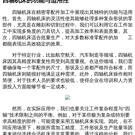
四轴机床的功能与适用性
四轴机床在精密零配件加工中展现出其独特的功能与适用
性。首先，四轴机床的灵活性使其能够处理多种复杂形状的零
部件，尤其是在雕刻和切割过程中。我们可以利用它在工件加
工中实现多角度的刀具切入，提高加工效率和表面质量。其
次，四轴机床适合批量生产，对大多数标准零配件的加
工
都能表现出高效稳定的效果。
对于特定行业，比如航空航天、汽车制造等领域，四轴机
床因其高精度和重复性而受到高度重视。在这些领域，我们需
要确保每一个零配件的尺寸、形状及公差都严格符合标准，而
四轴机床则能很好地满足这种需求。此外，四轴机床操作相对
简便，对于技术人员的要求也较低，使得企业在培训和人力资
源投入方面能够节省一定成本。
然而，在实际应用中，我们也要关注工件复杂程度与“四
轴”技术限制之间的平衡。例如，对于某些极为复杂或特别要
求高精度的部件，可能需要采用五轴机床来实现。因此，在不
同应用场景下，根据所需加工精度、工件形状及生产批量等因
素来评估选择合适机床是非常重要的。通过这样的分析，我们