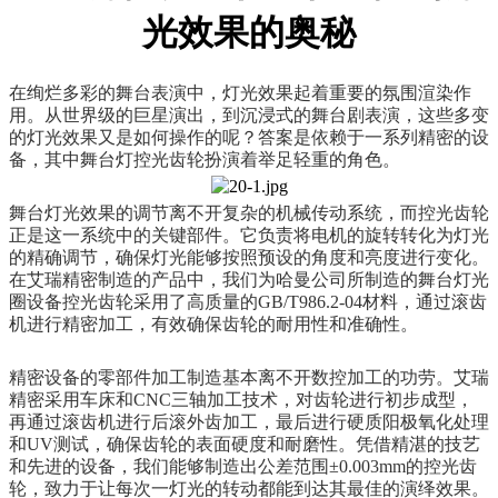
光效果的奥秘
在绚烂多彩的舞台表演中，灯光效果起着重要的氛围渲染作
用。从世界级的巨星演出，到沉浸式的舞台剧表演，这些多变
的灯光效果又是如何操作的呢？答案是依赖于一系列精密的设
备，其中舞台灯控光齿轮扮演着举足轻重的角色。
舞台灯光效果的调节离不开复杂的机械传动系统，而控光齿轮
正是这一系统中的关键部件。它负责将电机的旋转转化为灯光
的精确调节，确保灯光能够按照预设的角度和亮度进行变化。
在艾瑞精密制造的产品中，我们为哈曼公司所制造的舞台灯光
圈设备控光齿轮采用了高质量的GB/T986.2-04材料，通过滚齿
机进行精密加工，有效确保齿轮的耐用性和准确性。
精密设备的零部件加工制造基本离不开数控加工的功劳。艾瑞
精密采用车床和CNC三轴加工技术，对齿轮进行初步成型，
再通过滚齿机进行后滚外齿加工，最后进行硬质阳极氧化处理
和UV测试，确保齿轮的表面硬度和耐磨性。凭借精湛的技艺
和先进的设备，我们能够制造出公差范围±0.003mm的控光齿
轮，致力于让每次一灯光的转动都能到达其最佳的演绎效果。