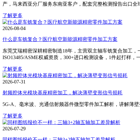
产，马来西亚分厂服务东南亚客户，配套完整检测报告出口全
了解更多
2026-08-04
什么是车铣复合？医疗航空新能源精密零件加工方案
东莞艾瑞精密深耕精密制造18年，主营双主轴车铣复合加工，
ISO13485/ASME权威资质，300+进口检测设备，1件起打
了解更多
2026-07-31
射频腔体光模块基座精密加工，解决薄壁变形信号损耗
5G‑A、毫米波、光通信射频器件微型零件加工解析，讲解薄
了解更多
2026-07-29
同样图纸报价不一样：三轴3+2轴五轴加工差异解析