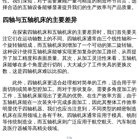
性。我们深知，对于需要兼顾产量与精度的制造环节而言，选
择合适的五轴设备能够显著提升我们的生产效率与产品质量。
四轴与五轴机床的主要差异
在探索四轴机床和五轴机床的主要差异时，我们首先要关
注它们在运动轴数上的不同。四轴机床通常由三个线性轴和一
个旋转轴组成，而五轴机床则增加了一个可动的第二旋转轴。
这种设计使得五轴机床能够实现更加复杂的加工路径，从而提
升了加工精度和表面质量。其次，从加工灵活性来看，五轴机
床能够在多个角度进行切削，大大减少了工件夹具的更换次
数，这是四轴机床难以比拟的。
此外，四轴机床更适合处理相对简单的工件，适合用于平
面切削或简单型腔加工。而对于形状复杂、需要多角度加工的
工件，五轴机床展现出了更高的优势。在生产效率方面，由于
五轴机床能在一次装夹中完成多面加工，因此其整体工作效率
明显优于四轴机器。我们也应当注意到，不同类型的精密制造
机床在应用领域上各有千秋。四轴机床通常应用于模具、铣削
等传统制造业，而五轴机床则广泛应用于航空航天、汽车制造
及医疗器械等高精尖领域。