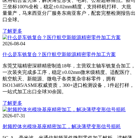
医用铝合金壳体，解决薄壁形变、毛刺、公差超标痛点。蔡司
三坐标100%全检，稳定±0.02mm精度，支持样机打样、大批
量量产，马来西亚分厂服务东南亚客户，配套完整检测报告出
口全球。
了解更多
2026-08-04
什么是车铣复合？医疗航空新能源精密零件加工方案
东莞艾瑞精密深耕精密制造18年，主营双主轴车铣复合加工，
一次装夹完成多工序，稳定±0.02mm微米级精度。适配医疗、
航空航天、新能源、微电子各类复杂非标零件，拥有
ISO13485/ASME权威资质，300+进口检测设备，1件起打样，
一站式加工出口全球30余国。
了解更多
2026-07-31
射频腔体光模块基座精密加工，解决薄壁变形信号损耗
5G‑A、毫米波、光通信射频器件微型零件加工解析，讲解薄