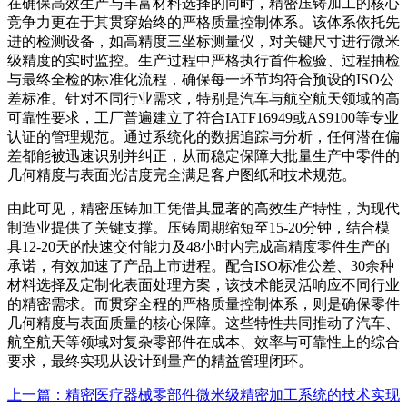
在确保高效生产与丰富材料选择的同时，精密压铸加工的核心
竞争力更在于其贯穿始终的严格质量控制体系。该体系依托先
进的检测设备，如高精度三坐标测量仪，对关键尺寸进行微米
级精度的实时监控。生产过程中严格执行首件检验、过程抽检
与最终全检的标准化流程，确保每一环节均符合预设的ISO公
差标准。针对不同行业需求，特别是汽车与航空航天领域的高
可靠性要求，工厂普遍建立了符合IATF16949或AS9100等专业
认证的管理规范。通过系统化的数据追踪与分析，任何潜在偏
差都能被迅速识别并纠正，从而稳定保障大批量生产中零件的
几何精度与表面光洁度完全满足客户图纸和技术规范。
由此可见，精密压铸加工凭借其显著的高效生产特性，为现代
制造业提供了关键支撑。压铸周期缩短至15-20分钟，结合模
具12-20天的快速交付能力及48小时内完成高精度零件生产的
承诺，有效加速了产品上市进程。配合ISO标准公差、30余种
材料选择及定制化表面处理方案，该技术能灵活响应不同行业
的精密需求。而贯穿全程的严格质量控制体系，则是确保零件
几何精度与表面质量的核心保障。这些特性共同推动了汽车、
航空航天等领域对复杂零部件在成本、效率与可靠性上的综合
要求，最终实现从设计到量产的精益管理闭环。
上一篇：精密医疗器械零部件微米级精密加工系统的技术实现