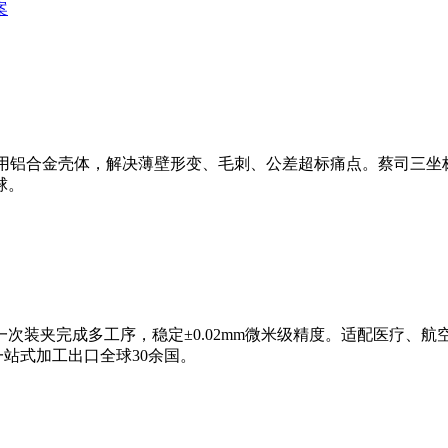
案
医用铝合金壳体，解决薄壁形变、毛刺、公差超标痛点。蔡司三坐标1
球。
一次装夹完成多工序，稳定±0.02mm微米级精度。适配医疗、
样，一站式加工出口全球30余国。