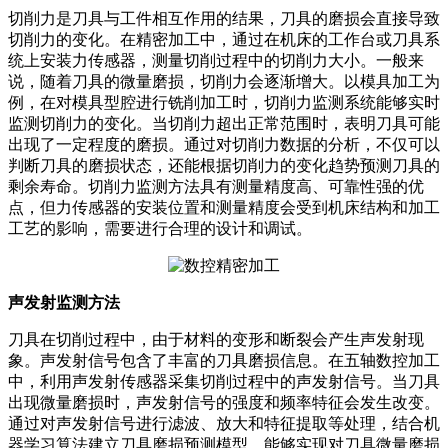
切削力是刀具与工件相互作用的结果，刀具的磨损会直接导致
切削力的变化。在精密加工中，通过在机床的工作台或刀具系
统上安装力传感器，测量切削过程中的切削力大小。一般来
说，随着刀具的微量磨损，切削力会逐渐增大。以模具加工为
例，在对模具型腔进行铣削加工时，切削力监测系统能够实时
监测切削力的变化。当切削力超出正常范围时，表明刀具可能
出现了一定程度的磨损。通过对切削力数据的分析，不仅可以
判断刀具的磨损状态，还能根据切削力的变化趋势预测刀具的
剩余寿命。切削力监测方法具有测量精度高、可靠性强的优
点，但力传感器的安装位置和测量精度会受到机床结构和加工
工艺的影响，需要进行合理的设计和调试。
声发射监测方法
刀具在切削过程中，由于材料的变形和断裂会产生声发射现
象。声发射信号包含了丰富的刀具磨损信息。在五轴数控加工
中，利用声发射传感器采集切削过程中的声发射信号。当刀具
出现微量磨损时，声发射信号的强度和频率特征会发生改变。
通过对声发射信号进行滤波、放大和特征提取等处理，结合机
器学习算法建立刀具磨损预测模型，能够实现对刀具微量磨损