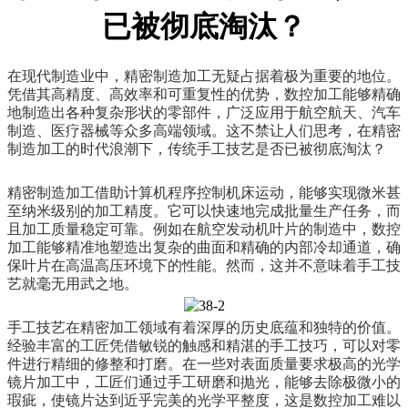
已被彻底淘汰？
在现代制造业中，精密制造加工无疑占据着极为重要的地位。
凭借其高精度、高效率和可重复性的优势，数控加工能够精确
地制造出各种复杂形状的零部件，广泛应用于航空航天、汽车
制造、医疗器械等众多高端领域。这不禁让人们思考，在精密
制造加工的时代浪潮下，传统手工技艺是否已被彻底淘汰？
精密制造加工借助计算机程序控制机床运动，能够实现微米甚
至纳米级别的加工精度。它可以快速地完成批量生产任务，而
且加工质量稳定可靠。例如在航空发动机叶片的制造中，数控
加工能够精准地塑造出复杂的曲面和精确的内部冷却通道，确
保叶片在高温高压环境下的性能。然而，这并不意味着手工技
艺就毫无用武之地。
手工技艺在精密加工领域有着深厚的历史底蕴和独特的价值。
经验丰富的工匠凭借敏锐的触感和精湛的手工技巧，可以对零
件进行精细的修整和打磨。在一些对表面质量要求极高的光学
镜片加工中，工匠们通过手工研磨和抛光，能够去除极微小的
瑕疵，使镜片达到近乎完美的光学平整度，这是数控加工难以