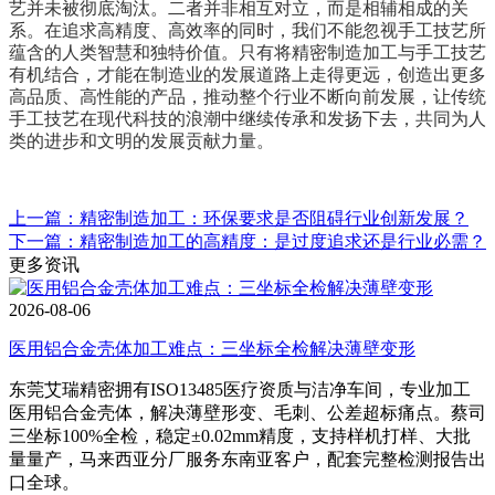
艺并未被彻底淘汰。二者并非相互对立，而是相辅相成的关
系。在追求高精度、高效率的同时，我们不能忽视手工技艺所
蕴含的人类智慧和独特价值。只有将精密制造加工与手工技艺
有机结合，才能在制造业的发展道路上走得更远，创造出更多
高品质、高性能的产品，推动整个行业不断向前发展，让传统
手工技艺在现代科技的浪潮中继续传承和发扬下去，共同为人
类的进步和文明的发展贡献力量。
上一篇：精密制造加工：环保要求是否阻碍行业创新发展？
下一篇：精密制造加工的高精度：是过度追求还是行业必需？
更多资讯
2026-08-06
医用铝合金壳体加工难点：三坐标全检解决薄壁变形
东莞艾瑞精密拥有ISO13485医疗资质与洁净车间，专业加工
医用铝合金壳体，解决薄壁形变、毛刺、公差超标痛点。蔡司
三坐标100%全检，稳定±0.02mm精度，支持样机打样、大批
量量产，马来西亚分厂服务东南亚客户，配套完整检测报告出
口全球。