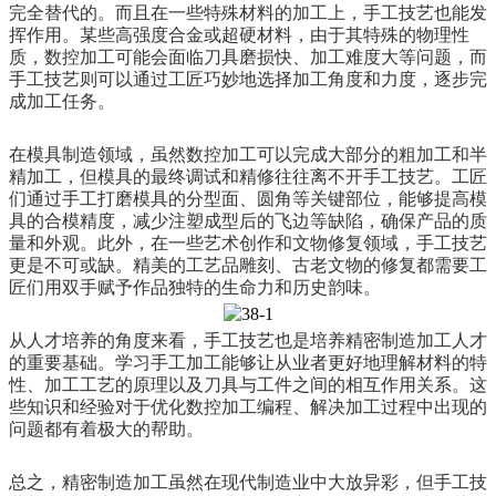
完全替代的。而且在一些特殊材料的加工上，手工技艺也能发
挥作用。某些高强度合金或超硬材料，由于其特殊的物理性
质，数控加工可能会面临刀具磨损快、加工难度大等问题，而
手工技艺则可以通过工匠巧妙地选择加工角度和力度，逐步完
成加工任务。
在模具制造领域，虽然数控加工可以完成大部分的粗加工和半
精加工，但模具的最终调试和精修往往离不开手工技艺。工匠
们通过手工打磨模具的分型面、圆角等关键部位，能够提高模
具的合模精度，减少注塑成型后的飞边等缺陷，确保产品的质
量和外观。此外，在一些艺术创作和文物修复领域，手工技艺
更是不可或缺。精美的工艺品雕刻、古老文物的修复都需要工
匠们用双手赋予作品独特的生命力和历史韵味。
从人才培养的角度来看，手工技艺也是培养精密制造加工人才
的重要基础。学习手工加工能够让从业者更好地理解材料的特
性、加工工艺的原理以及刀具与工件之间的相互作用关系。这
些知识和经验对于优化数控加工编程、解决加工过程中出现的
问题都有着极大的帮助。
总之，精密制造加工虽然在现代制造业中大放异彩，但手工技